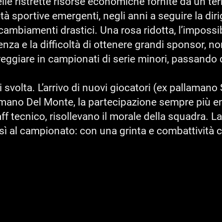
lle ristrette risorse economiche fornite da un te
ietà sportive emergenti, negli anni a seguire la dir
ambiamenti drastici. Una rosa ridotta, l’impossibi
nza e la difficoltà di ottenere grandi sponsor, no
reggiare in campionati di serie minori, passando
svolta. L’arrivo di nuovi giocatori (ex pallamano S
mano Del Monte, la partecipazione sempre più en
ff tecnico, risollevano il morale della squadra. L
osì al campionato: con una grinta e combattivit