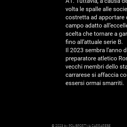
A1. Tuttavia, a causa de
volta le spalle alle soc
costretta ad apportare c
campo adatto all’eccelle
scelta che tornare a ga
fino all’attuale serie B.
Il 2023 sembra l’anno di 
preparatore atletico Ro
vecchi membri dello sta
carrarese si affaccia c
essersi ormai smarriti.
© 2023 by POLISPORTIVA CARRARESE