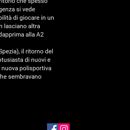
rritorio che spesso
igenza si vede
lità di giocare in un
n lasciano altra
 dapprima alla A2
pezia), il ritorno del
tusiasta di nuovi e
a nuova polisportiva
à che sembravano