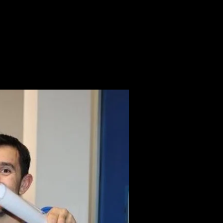
 di noi
Sponsor
More