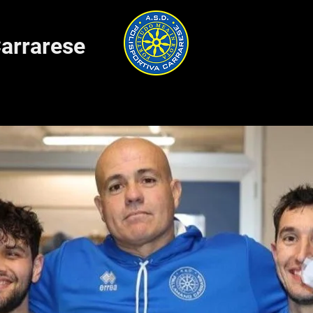
Carrarese
ie B
Staff
Giocatori
Prodotti ufficiali
Dicono