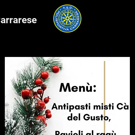
Carrarese
ie B
Staff
Giocatori
Prodotti ufficiali
Dicono