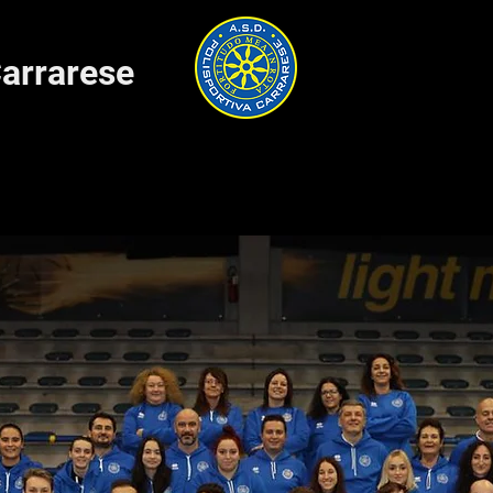
Carrarese
ie B
Staff
Giocatori
Prodotti ufficiali
Dicono