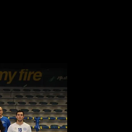
 di noi
Sponsor
More